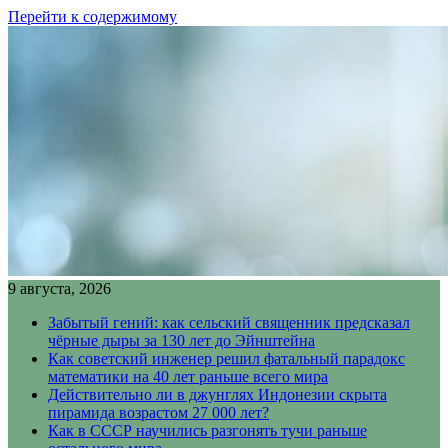
Перейти к содержимому
9 августа, 2026
Забытый гений: как сельский священник предсказал
чёрные дыры за 130 лет до Эйнштейна
Как советский инженер решил фатальный парадокс
математики на 40 лет раньше всего мира
Действительно ли в джунглях Индонезии скрыта
пирамида возрастом 27 000 лет?
Как в СССР научились разгонять тучи раньше