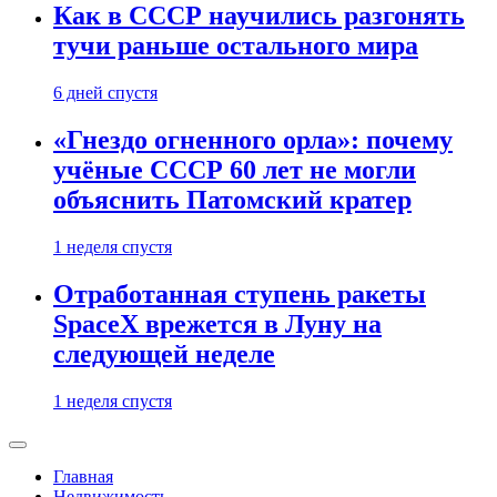
Как в СССР научились разгонять
тучи раньше остального мира
6 дней спустя
«Гнездо огненного орла»: почему
учёные СССР 60 лет не могли
объяснить Патомский кратер
1 неделя спустя
Отработанная ступень ракеты
SpaceX врежется в Луну на
следующей неделе
1 неделя спустя
Главная
Недвижимость