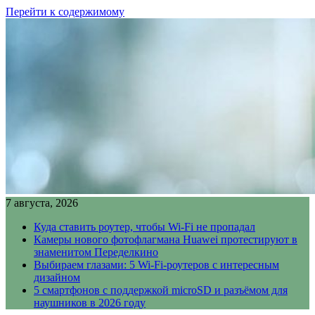
Перейти к содержимому
7 августа, 2026
Куда ставить роутер, чтобы Wi-Fi не пропадал
Камеры нового фотофлагмана Huawei протестируют в
знаменитом Переделкино
Выбираем глазами: 5 Wi-Fi-роутеров с интересным
дизайном
5 смартфонов с поддержкой microSD и разъёмом для
наушников в 2026 году