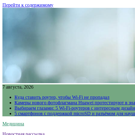
Перейти к содержимому
7 августа, 2026
Куда ставить роутер, чтобы Wi-Fi не пропадал
Камеры нового фотофлагмана Huawei протестируют в зн
Выбираем глазами: 5 Wi-Fi-роутеров с интересным дизай
5 смартфонов с поддержкой microSD и разъёмом для науш
Медицина
Новостная рассылка