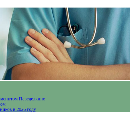
аменитом Переделкино
ном
ников в 2026 году