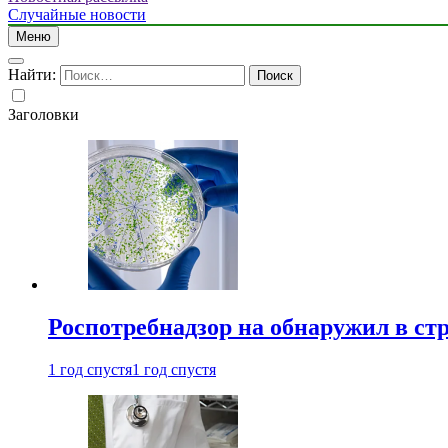
Случайные новости
Меню
Найти:
Заголовки
Роспотребнадзор на обнаружил в ст
1 год спустя
1 год спустя