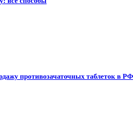
у: все способы
одажу противозачаточных таблеток в РФ