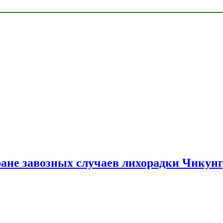
ране завозных случаев лихорадки Чикун