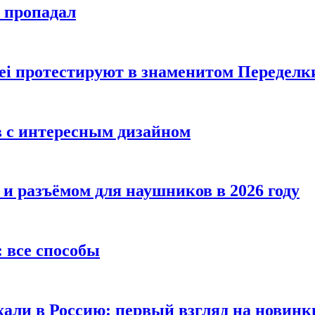
е пропадал
i протестируют в знаменитом Переделк
в с интересным дизайном
 и разъёмом для наушников в 2026 году
 все способы
хали в Россию: первый взгляд на новинк