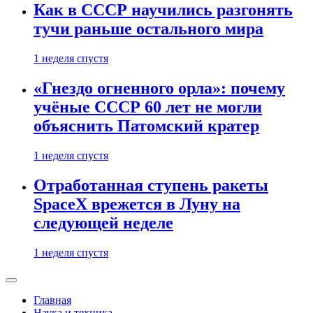
Как в СССР научились разгонять
тучи раньше остального мира
1 неделя спустя
«Гнездо огненного орла»: почему
учёные СССР 60 лет не могли
объяснить Патомский кратер
1 неделя спустя
Отработанная ступень ракеты
SpaceX врежется в Луну на
следующей неделе
1 неделя спустя
Главная
Наука и техника