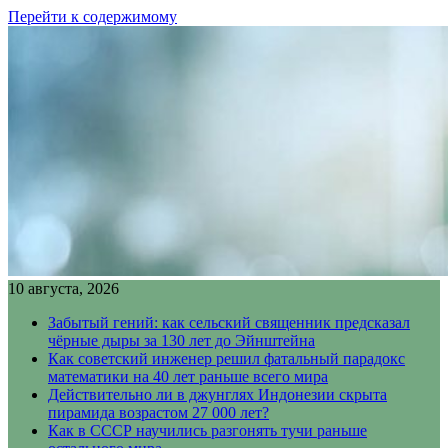
Перейти к содержимому
10 августа, 2026
Забытый гений: как сельский священник предсказал
чёрные дыры за 130 лет до Эйнштейна
Как советский инженер решил фатальный парадокс
математики на 40 лет раньше всего мира
Действительно ли в джунглях Индонезии скрыта
пирамида возрастом 27 000 лет?
Как в СССР научились разгонять тучи раньше