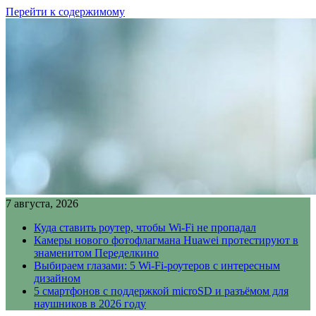
Перейти к содержимому
7 августа, 2026
Куда ставить роутер, чтобы Wi-Fi не пропадал
Камеры нового фотофлагмана Huawei протестируют в
знаменитом Переделкино
Выбираем глазами: 5 Wi-Fi-роутеров с интересным
дизайном
5 смартфонов с поддержкой microSD и разъёмом для
наушников в 2026 году