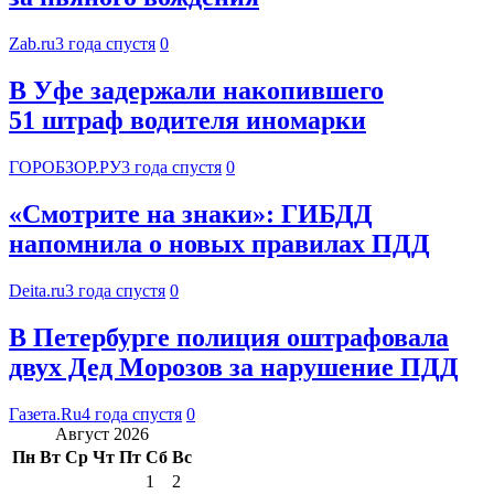
Zab.ru
3 года спустя
0
В Уфе задержали накопившего
51 штраф водителя иномарки
ГОРОБЗОР.РУ
3 года спустя
0
«Смотрите на знаки»: ГИБДД
напомнила о новых правилах ПДД
Deita.ru
3 года спустя
0
В Петербурге полиция оштрафовала
двух Дед Морозов за нарушение ПДД
Газета.Ru
4 года спустя
0
Август 2026
Пн
Вт
Ср
Чт
Пт
Сб
Вс
1
2