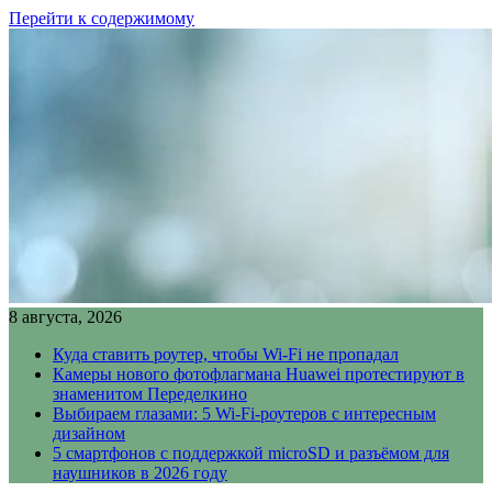
Перейти к содержимому
8 августа, 2026
Куда ставить роутер, чтобы Wi-Fi не пропадал
Камеры нового фотофлагмана Huawei протестируют в
знаменитом Переделкино
Выбираем глазами: 5 Wi-Fi-роутеров с интересным
дизайном
5 смартфонов с поддержкой microSD и разъёмом для
наушников в 2026 году