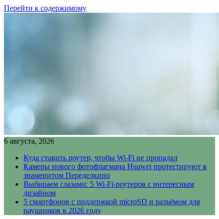
Перейти к содержимому
6 августа, 2026
Куда ставить роутер, чтобы Wi-Fi не пропадал
Камеры нового фотофлагмана Huawei протестируют в
знаменитом Переделкино
Выбираем глазами: 5 Wi-Fi-роутеров с интересным
дизайном
5 смартфонов с поддержкой microSD и разъёмом для
наушников в 2026 году