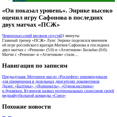
«Он показал уровень». Энрике высоко
оценил игру Сафонова в последних
двух матчах «ПСЖ»
Чемпионат.com
8 месяцев спустя
0
1 минуты
Главный тренер «ПСЖ» Луис Энрике поделился мнением
об игре российского вратаря Матвея Сафонова в последних
двух матчах с «Ренном» (5:0) и «Атлетиком» Бильбао (0:0).
Матчи с «Ренном» и «Атлетиком» стали…
Навигация по записям
Предыдущая:
Моторное масло «Роснефти» рекомендовали
для применения в дизельных двигателях локомотивов
Далее:
«Балтика», «Норникель», «Одноклассники»
и букмекер. Кузнецов назвал потенциальных спонсоров своей
медиафутбольной команды «Союз»
Похожие новости