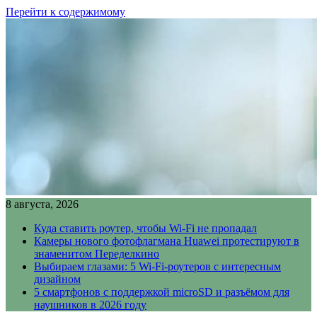
Перейти к содержимому
8 августа, 2026
Куда ставить роутер, чтобы Wi-Fi не пропадал
Камеры нового фотофлагмана Huawei протестируют в
знаменитом Переделкино
Выбираем глазами: 5 Wi-Fi-роутеров с интересным
дизайном
5 смартфонов с поддержкой microSD и разъёмом для
наушников в 2026 году