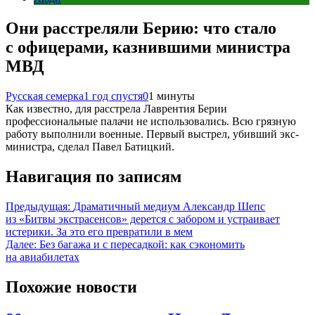
Они расстреляли Берию: что стало
с офицерами, казнившими министра
МВД
Русская семерка
1 год спустя
0
1 минуты
Как известно, для расстрела Лаврентия Берии
профессиональные палачи не использовались. Всю грязную
работу выполнили военные. Первый выстрел, убивший экс-
министра, сделал Павел Батицкий.
Навигация по записям
Предыдущая:
Драматичный медиум Александр Шепс
из «Битвы экстрасенсов» дерется с забором и устраивает
истерики. За это его превратили в мем
Далее:
Без багажа и с пересадкой: как сэкономить
на авиабилетах
Похожие новости