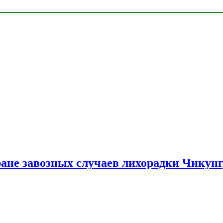
ране завозных случаев лихорадки Чикун