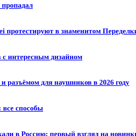
е пропадал
i протестируют в знаменитом Переделк
в с интересным дизайном
 и разъёмом для наушников в 2026 году
 все способы
хали в Россию: первый взгляд на новинк