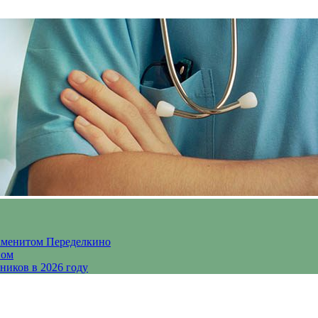
аменитом Переделкино
ном
ников в 2026 году