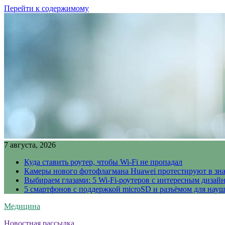
Перейти к содержимому
7 августа, 2026
Куда ставить роутер, чтобы Wi-Fi не пропадал
Камеры нового фотофлагмана Huawei протестируют в зн
Выбираем глазами: 5 Wi-Fi-роутеров с интересным дизай
5 смартфонов с поддержкой microSD и разъёмом для науш
Медицина
Новостная рассылка