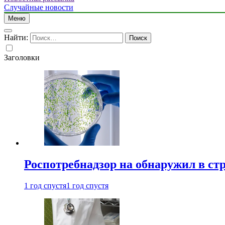
Случайные новости
Меню
Найти:
Заголовки
Роспотребнадзор на обнаружил в ст
1 год спустя
1 год спустя