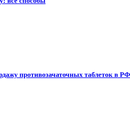
у: все способы
одажу противозачаточных таблеток в РФ