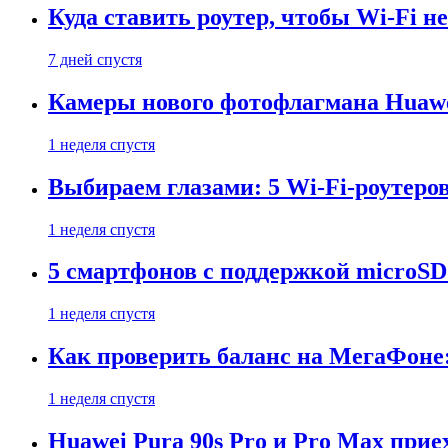
Куда ставить роутер, чтобы Wi-Fi н
7 дней спустя
Камеры нового фотофлагмана Huawe
1 неделя спустя
Выбираем глазами: 5 Wi-Fi-роутеро
1 неделя спустя
5 смартфонов с поддержкой microSD
1 неделя спустя
Как проверить баланс на МегаФоне:
1 неделя спустя
Huawei Pura 90s Pro и Pro Max прие