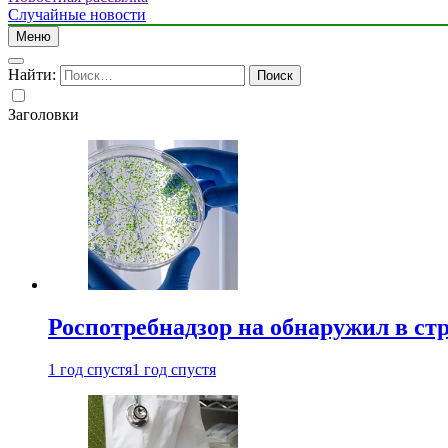
Случайные новости
Меню
Найти:
Заголовки
Роспотребнадзор на обнаружил в ст
1 год спустя
1 год спустя