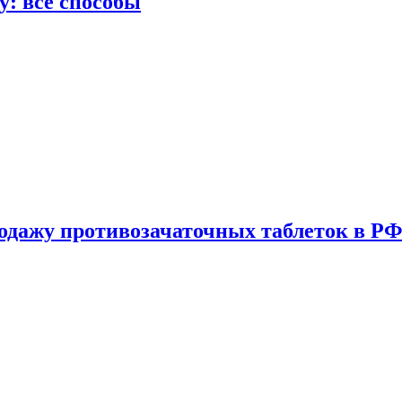
у: все способы
одажу противозачаточных таблеток в РФ