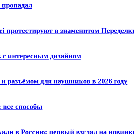
е пропадал
i протестируют в знаменитом Переделк
в с интересным дизайном
 и разъёмом для наушников в 2026 году
 все способы
хали в Россию: первый взгляд на новинк