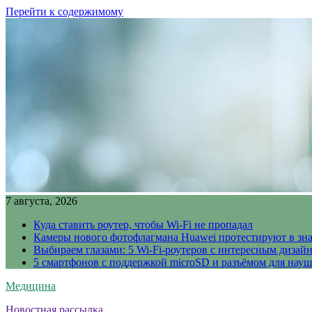
Перейти к содержимому
7 августа, 2026
Куда ставить роутер, чтобы Wi-Fi не пропадал
Камеры нового фотофлагмана Huawei протестируют в зн
Выбираем глазами: 5 Wi-Fi-роутеров с интересным дизай
5 смартфонов с поддержкой microSD и разъёмом для науш
Медицина
Новостная рассылка