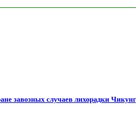
ране завозных случаев лихорадки Чикун