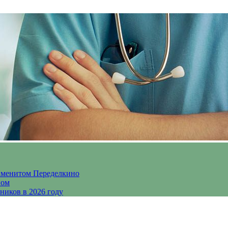
аменитом Переделкино
ном
ников в 2026 году