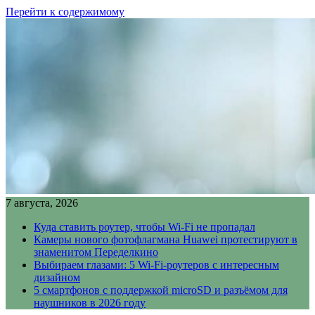
Перейти к содержимому
7 августа, 2026
Куда ставить роутер, чтобы Wi-Fi не пропадал
Камеры нового фотофлагмана Huawei протестируют в
знаменитом Переделкино
Выбираем глазами: 5 Wi-Fi-роутеров с интересным
дизайном
5 смартфонов с поддержкой microSD и разъёмом для
наушников в 2026 году