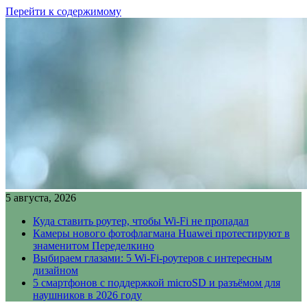
Перейти к содержимому
5 августа, 2026
Куда ставить роутер, чтобы Wi-Fi не пропадал
Камеры нового фотофлагмана Huawei протестируют в
знаменитом Переделкино
Выбираем глазами: 5 Wi-Fi-роутеров с интересным
дизайном
5 смартфонов с поддержкой microSD и разъёмом для
наушников в 2026 году