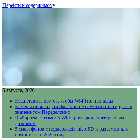
Перейти к содержимому
6 августа, 2026
Куда ставить роутер, чтобы Wi-Fi не пропадал
Камеры нового фотофлагмана Huawei протестируют в
знаменитом Переделкино
Выбираем глазами: 5 Wi-Fi-роутеров с интересным
дизайном
5 смартфонов с поддержкой microSD и разъёмом для
наушников в 2026 году