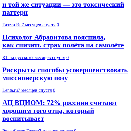
и той же ситуации — это токсический
паттерн
Газета.Ru
7 месяцев спустя
0
Психолог Абравитова пояснила,
как снизить страх полёта на самолёте
RT на русском
7 месяцев спустя
0
Раскрыты способы усовершенствовать
миссионерскую позу
Lenta.ru
7 месяцев спустя
0
АЦ ВЦИОМ: 72% россиян считают
хорошим того отца, который
воспитывает
Российская Газета
7 месяцев спустя
0