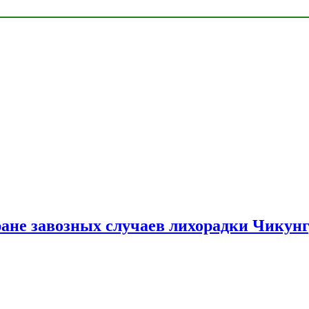
ране завозных случаев лихорадки Чикун