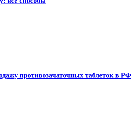
у: все способы
одажу противозачаточных таблеток в РФ