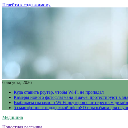
Перейти к содержимому
6 августа, 2026
Куда ставить роутер, чтобы Wi-Fi не пропадал
Камеры нового фотофлагмана Huawei протестируют в зн
Выбираем глазами: 5 Wi-Fi-роутеров с интересным дизай
5 смартфонов с поддержкой microSD и разъёмом для науш
Медицина
Новостная рассылка