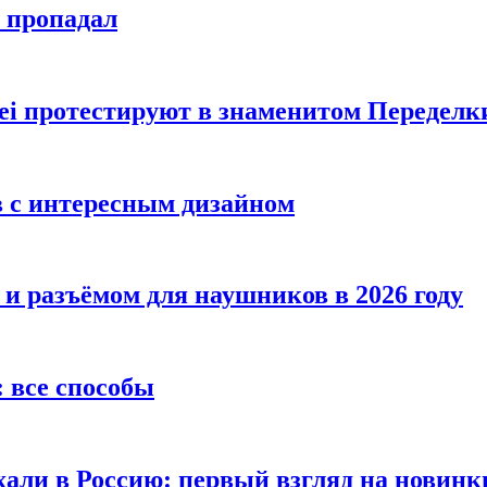
е пропадал
i протестируют в знаменитом Переделк
в с интересным дизайном
 и разъёмом для наушников в 2026 году
 все способы
хали в Россию: первый взгляд на новинк