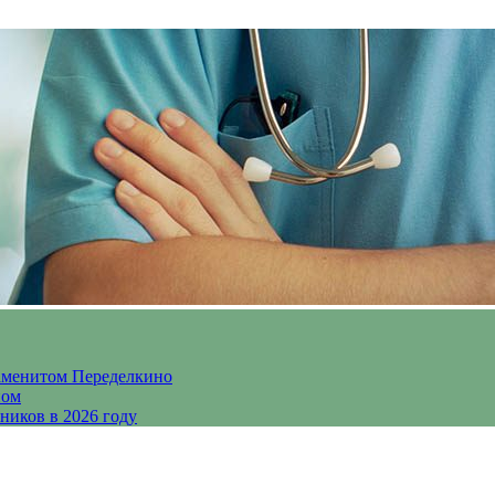
аменитом Переделкино
ном
ников в 2026 году