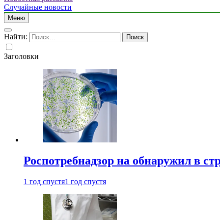
Случайные новости
Меню
Найти:
Заголовки
Роспотребнадзор на обнаружил в ст
1 год спустя
1 год спустя