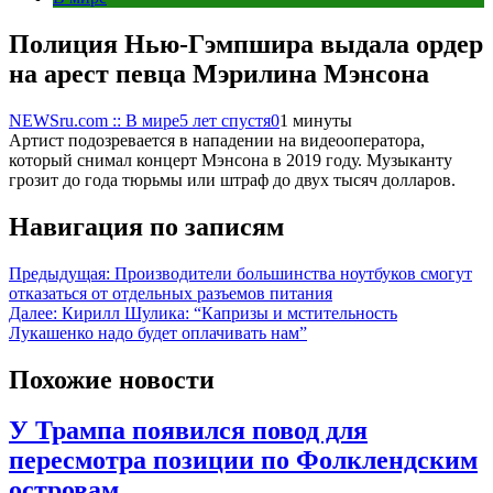
Полиция Нью-Гэмпшира выдала ордер
на арест певца Мэрилина Мэнсона
NEWSru.com :: В мире
5 лет спустя
0
1 минуты
Артист подозревается в нападении на видеооператора,
который снимал концерт Мэнсона в 2019 году. Музыканту
грозит до года тюрьмы или штраф до двух тысяч долларов.
Навигация по записям
Предыдущая:
Производители большинства ноутбуков смогут
отказаться от отдельных разъемов питания
Далее:
Кирилл Шулика: “Капризы и мстительность
Лукашенко надо будет оплачивать нам”
Похожие новости
У Трампа появился повод для
пересмотра позиции по Фолклендским
островам