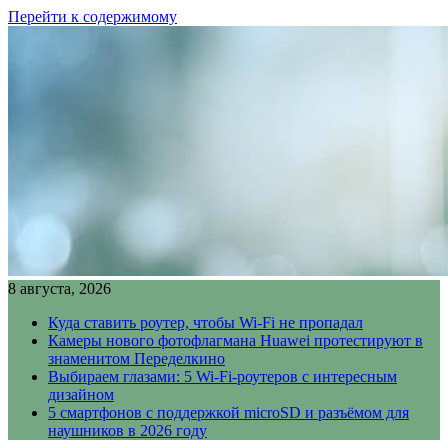
Перейти к содержимому
8 августа, 2026
Куда ставить роутер, чтобы Wi-Fi не пропадал
Камеры нового фотофлагмана Huawei протестируют в
знаменитом Переделкино
Выбираем глазами: 5 Wi-Fi-роутеров с интересным
дизайном
5 смартфонов с поддержкой microSD и разъёмом для
наушников в 2026 году