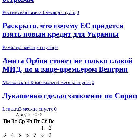
Российская Газета
3 месяца спустя
0
Раскрыто, что почему ЕС придется
взять новый кредит для Украины
Рамблер
3 месяца спустя
0
Анита Орбан станет не только главой
МИД, но и вице-премьером Венгрии
Московский Комсомолец
3 месяца спустя
0
Лукашенко сделал заявление по Сирии
Lenta.ru
3 месяца спустя
0
Август 2026
Пн
Вт
Ср
Чт
Пт
Сб
Вс
1
2
3
4
5
6
7
8
9