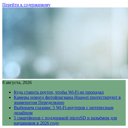
Перейти к содержимому
8 августа, 2026
Куда ставить роутер, чтобы Wi-Fi не пропадал
Камеры нового фотофлагмана Huawei протестируют в
знаменитом Переделкино
Выбираем глазами: 5 Wi-Fi-роутеров с интересным
дизайном
5 смартфонов с поддержкой microSD и разъёмом для
наушников в 2026 году