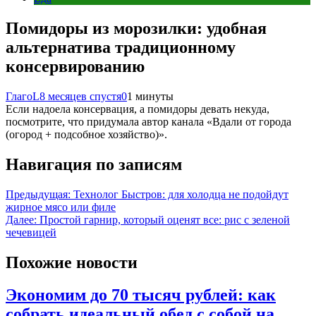
Помидоры из морозилки: удобная
альтернатива традиционному
консервированию
ГлагоL
8 месяцев спустя
0
1 минуты
Если надоела консервация, а помидоры девать некуда,
посмотрите, что придумала автор канала «Вдали от города
(огород + подсобное хозяйство)».
Навигация по записям
Предыдущая:
Технолог Быстров: для холодца не подойдут
жирное мясо или филе
Далее:
Простой гарнир, который оценят все: рис с зеленой
чечевицей
Похожие новости
Экономим до 70 тысяч рублей: как
собрать идеальный обед с собой на