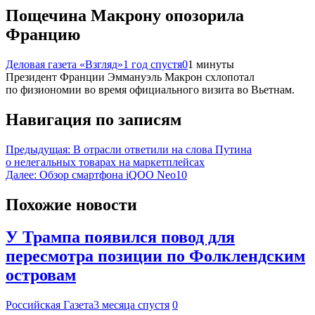
Пощечина Макрону опозорила
Францию
Деловая газета «Взгляд»
1 год спустя
0
1 минуты
Президент Франции Эммануэль Макрон схлопотал
по физиономии во время официального визита во Вьетнам.
Навигация по записям
Предыдущая:
В отрасли ответили на слова Путина
о нелегальных товарах на маркетплейсах
Далее:
Обзор смартфона iQOO Neo10
Похожие новости
У Трампа появился повод для
пересмотра позиции по Фолклендским
островам
Российская Газета
3 месяца спустя
0