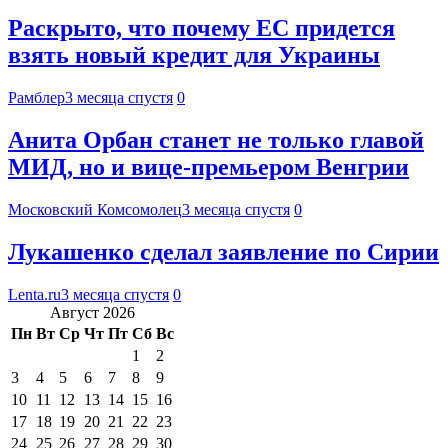
Раскрыто, что почему ЕС придется
взять новый кредит для Украины
Рамблер
3 месяца спустя
0
Анита Орбан станет не только главой
МИД, но и вице-премьером Венгрии
Московский Комсомолец
3 месяца спустя
0
Лукашенко сделал заявление по Сирии
Lenta.ru
3 месяца спустя
0
Август 2026
Пн
Вт
Ср
Чт
Пт
Сб
Вс
1
2
3
4
5
6
7
8
9
10
11
12
13
14
15
16
17
18
19
20
21
22
23
24
25
26
27
28
29
30