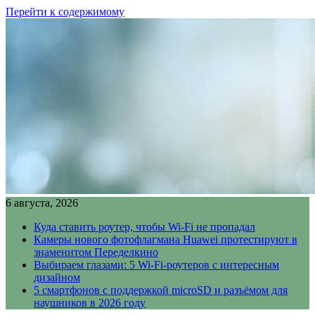
Перейти к содержимому
6 августа, 2026
Куда ставить роутер, чтобы Wi-Fi не пропадал
Камеры нового фотофлагмана Huawei протестируют в
знаменитом Переделкино
Выбираем глазами: 5 Wi-Fi-роутеров с интересным
дизайном
5 смартфонов с поддержкой microSD и разъёмом для
наушников в 2026 году