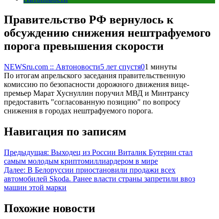
Правительство РФ вернулось к
обсуждению снижения нештрафуемого
порога превышения скорости
NEWSru.com :: Автоновости
5 лет спустя
0
1 минуты
По итогам апрельского заседания правительственную
комиссию по безопасности дорожного движения вице-
премьер Марат Хуснуллин поручил МВД и Минтрансу
предоставить "согласованную позицию" по вопросу
снижения в городах нештрафуемого порога.
Навигация по записям
Предыдущая:
Выходец из России Виталик Бутерин стал
самым молодым криптомиллиардером в мире
Далее:
В Белоруссии приостановили продажи всех
автомобилей Skoda. Ранее власти страны запретили ввоз
машин этой марки
Похожие новости