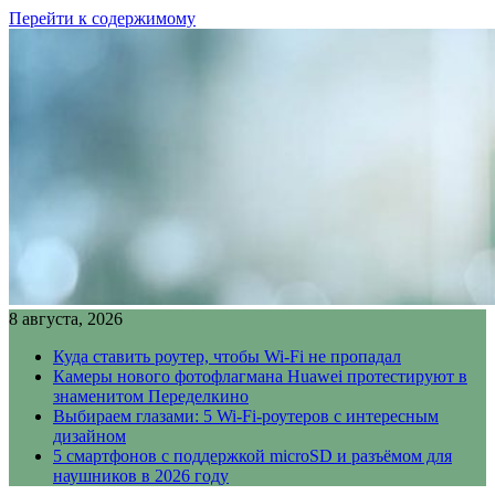
Перейти к содержимому
8 августа, 2026
Куда ставить роутер, чтобы Wi-Fi не пропадал
Камеры нового фотофлагмана Huawei протестируют в
знаменитом Переделкино
Выбираем глазами: 5 Wi-Fi-роутеров с интересным
дизайном
5 смартфонов с поддержкой microSD и разъёмом для
наушников в 2026 году