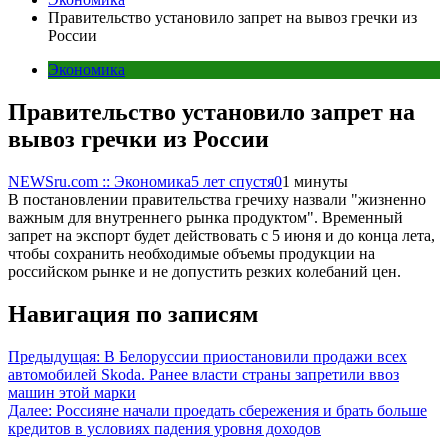
Правительство установило запрет на вывоз гречки из
России
Экономика
Правительство установило запрет на
вывоз гречки из России
NEWSru.com :: Экономика
5 лет спустя
0
1 минуты
В постановлении правительства гречиху назвали "жизненно
важным для внутреннего рынка продуктом". Временный
запрет на экспорт будет действовать с 5 июня и до конца лета,
чтобы сохранить необходимые объемы продукции на
российском рынке и не допустить резких колебаний цен.
Навигация по записям
Предыдущая:
В Белоруссии приостановили продажи всех
автомобилей Skoda. Ранее власти страны запретили ввоз
машин этой марки
Далее:
Россияне начали проедать сбережения и брать больше
кредитов в условиях падения уровня доходов