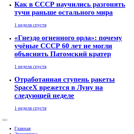
Как в СССР научились разгонять
тучи раньше остального мира
1 неделя спустя
«Гнездо огненного орла»: почему
учёные СССР 60 лет не могли
объяснить Патомский кратер
1 неделя спустя
Отработанная ступень ракеты
SpaceX врежется в Луну на
следующей неделе
1 неделя спустя
Главная
Экономика