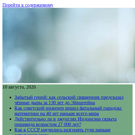
Перейти к содержимому
10 августа, 2026
Забытый гений: как сельский священник предсказал
чёрные дыры за 130 лет до Эйнштейна
Как советский инженер решил фатальный парадокс
математики на 40 лет раньше всего мира
Действительно ли в джунглях Индонезии скрыта
пирамида возрастом 27 000 лет?
Как в СССР научились разгонять тучи раньше