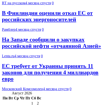
RT на русском
4 месяца спустя
0
В Финляндии оценили отказ ЕС от
российских энергоносителей
Рамблер
4 месяца спустя
0
На Западе сообщили о закупках
российской нефти «отчаянной Азией»
Lenta.ru
4 месяца спустя
0
ЕС требует от Украины принять 11
законов для получения 4 миллиардов
евро
Московский Комсомолец
4 месяца спустя
0
Август 2026
Пн
Вт
Ср
Чт
Пт
Сб
Вс
1
2