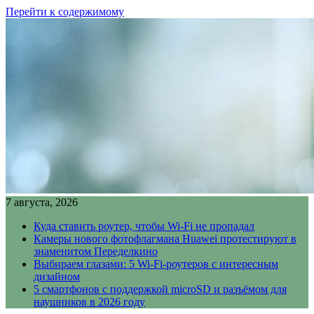
Перейти к содержимому
7 августа, 2026
Куда ставить роутер, чтобы Wi-Fi не пропадал
Камеры нового фотофлагмана Huawei протестируют в
знаменитом Переделкино
Выбираем глазами: 5 Wi-Fi-роутеров с интересным
дизайном
5 смартфонов с поддержкой microSD и разъёмом для
наушников в 2026 году