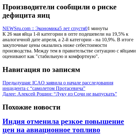
Производители сообщили о риске
дефицита яиц
NEWSru.com :: Экономика
5 лет спустя
0
1 минуты
К 26 мая яйца 1-й категории в опте подешевели на 19,5% к
аналогичной дате апреля, а 2-й категории - на 10,9%. В итоге
закупочные цены оказались ниже себестоимости
производства. Между тем в правительстве ситуацию с яйцами
оценивают как "стабильную и комфортную".
Навигация по записям
Предыдущая:
ICAO заявила о начале расследования
инцидента с “самолетом Протасевича”
Далее:
Алексей Рощин: “Луку из Сочи не выпускать”
Похожие новости
Индия отменила резкое повышение
цен на авиационное топливо