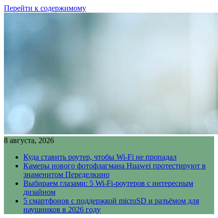
Перейти к содержимому
8 августа, 2026
Куда ставить роутер, чтобы Wi-Fi не пропадал
Камеры нового фотофлагмана Huawei протестируют в
знаменитом Переделкино
Выбираем глазами: 5 Wi-Fi-роутеров с интересным
дизайном
5 смартфонов с поддержкой microSD и разъёмом для
наушников в 2026 году