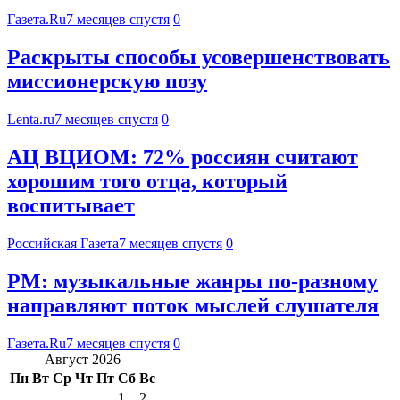
Газета.Ru
7 месяцев спустя
0
Раскрыты способы усовершенствовать
миссионерскую позу
Lenta.ru
7 месяцев спустя
0
АЦ ВЦИОМ: 72% россиян считают
хорошим того отца, который
воспитывает
Российская Газета
7 месяцев спустя
0
PM: музыкальные жанры по-разному
направляют поток мыслей слушателя
Газета.Ru
7 месяцев спустя
0
Август 2026
Пн
Вт
Ср
Чт
Пт
Сб
Вс
1
2