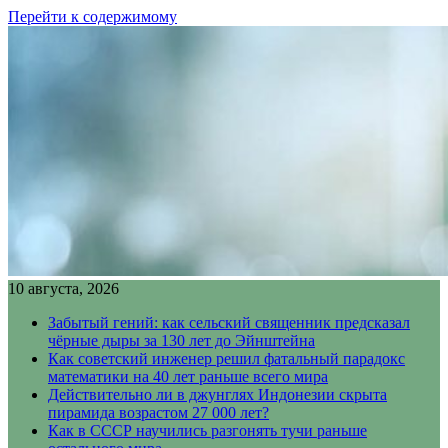
Перейти к содержимому
10 августа, 2026
Забытый гений: как сельский священник предсказал
чёрные дыры за 130 лет до Эйнштейна
Как советский инженер решил фатальный парадокс
математики на 40 лет раньше всего мира
Действительно ли в джунглях Индонезии скрыта
пирамида возрастом 27 000 лет?
Как в СССР научились разгонять тучи раньше