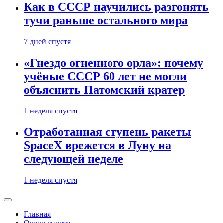
Как в СССР научились разгонять
тучи раньше остального мира
7 дней спустя
«Гнездо огненного орла»: почему
учёные СССР 60 лет не могли
объяснить Патомский кратер
1 неделя спустя
Отработанная ступень ракеты
SpaceX врежется в Луну на
следующей неделе
1 неделя спустя
Главная
Около спорта