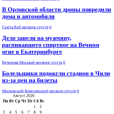
В Орловской области дроны повредили
дома и автомобили
Газета.Ru
6 месяцев спустя
0
Дело завели на мужчину,
распивавшего спиртное на Вечном
огне в Екатеринбурге
Вечерняя Москва
6 месяцев спустя
0
Болельщики подожгли стадион в Чили
из-за цен на билеты
Московский Комсомолец
6 месяцев спустя
0
Август 2026
Пн
Вт
Ср
Чт
Пт
Сб
Вс
1
2
3
4
5
6
7
8
9