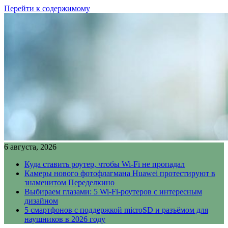
Перейти к содержимому
6 августа, 2026
Куда ставить роутер, чтобы Wi-Fi не пропадал
Камеры нового фотофлагмана Huawei протестируют в
знаменитом Переделкино
Выбираем глазами: 5 Wi-Fi-роутеров с интересным
дизайном
5 смартфонов с поддержкой microSD и разъёмом для
наушников в 2026 году