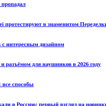
е пропадал
i протестируют в знаменитом Переделк
в с интересным дизайном
 и разъёмом для наушников в 2026 году
 все способы
хали в Россию: первый взгляд на новинк