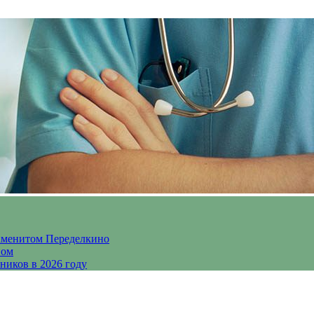
аменитом Переделкино
ном
ников в 2026 году