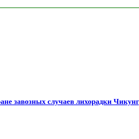
ране завозных случаев лихорадки Чикун