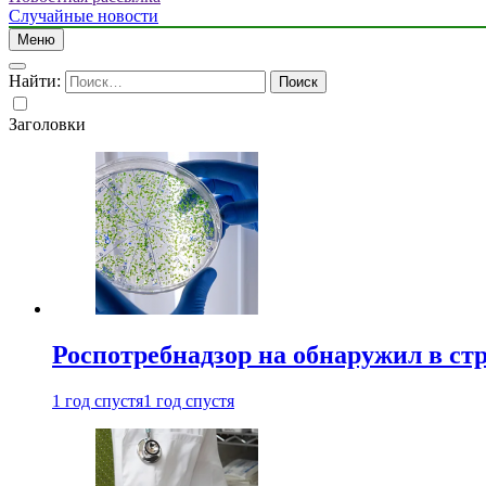
Случайные новости
Меню
Найти:
Заголовки
Роспотребнадзор на обнаружил в ст
1 год спустя
1 год спустя