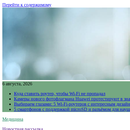
Перейти к содержимому
6 августа, 2026
Куда ставить роутер, чтобы Wi-Fi не пропадал
Камеры нового фотофлагмана Huawei протестируют в зн
Выбираем глазами: 5 Wi-Fi-роутеров с интересным дизай
5 смартфонов с поддержкой microSD и разъёмом для науш
Медицина
Новостная рассылка