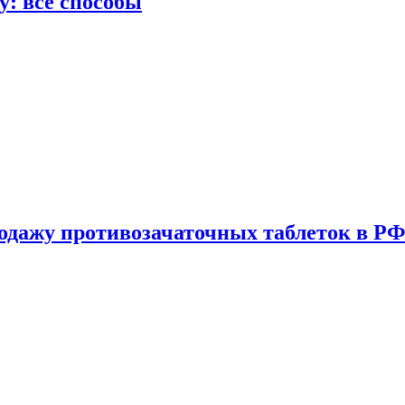
у: все способы
одажу противозачаточных таблеток в РФ