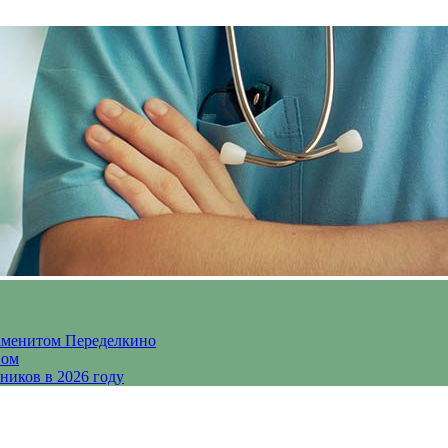
аменитом Переделкино
ном
ников в 2026 году