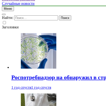
Случайные новости
Меню
Найти:
Заголовки
Роспотребнадзор на обнаружил в ст
1 год спустя
1 год спустя