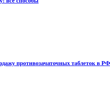
у: все способы
одажу противозачаточных таблеток в РФ