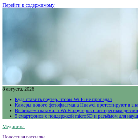
Перейти к содержимому
8 августа, 2026
Куда ставить роутер, чтобы Wi-Fi не пропадал
Камеры нового фотофлагмана Huawei протестируют в зн
Выбираем глазами: 5 Wi-Fi-роутеров с интересным дизай
5 смартфонов с поддержкой microSD и разъёмом для науш
Медицина
Новостная рассылка