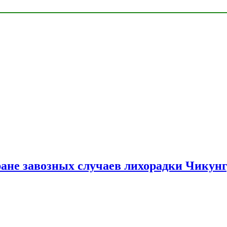
ране завозных случаев лихорадки Чикун