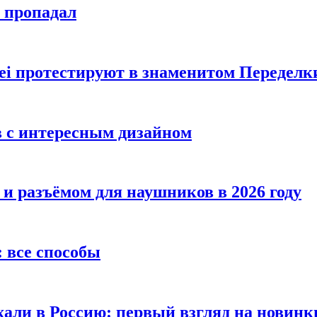
е пропадал
i протестируют в знаменитом Переделк
в с интересным дизайном
 и разъёмом для наушников в 2026 году
 все способы
хали в Россию: первый взгляд на новинк