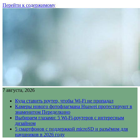
Перейти к содержимому
7 августа, 2026
Куда ставить роутер, чтобы Wi-Fi не пропадал
Камеры нового фотофлагмана Huawei протестируют в
знаменитом Переделкино
Выбираем глазами: 5 Wi-Fi-роутеров с интересным
дизайном
5 смартфонов с поддержкой microSD и разъёмом для
наушников в 2026 году