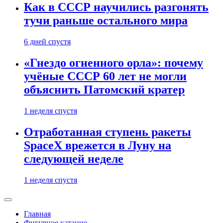
Как в СССР научились разгонять
тучи раньше остального мира
6 дней спустя
«Гнездо огненного орла»: почему
учёные СССР 60 лет не могли
объяснить Патомский кратер
1 неделя спустя
Отработанная ступень ракеты
SpaceX врежется в Луну на
следующей неделе
1 неделя спустя
Главная
Фигурное катание