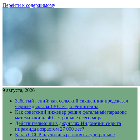
Перейти к содержимому
9 августа, 2026
Забытый гений: как сельский священник предсказал
чёрные дыры за 130 лет до Эйнштейна
Как советский инженер решил фатальный парадокс
математики на 40 лет раньше всего мира
Действительно ли в джунглях Индонезии скрыта
пирамида возрастом 27 000 лет?
Как в СССР научились разгонять тучи раньше