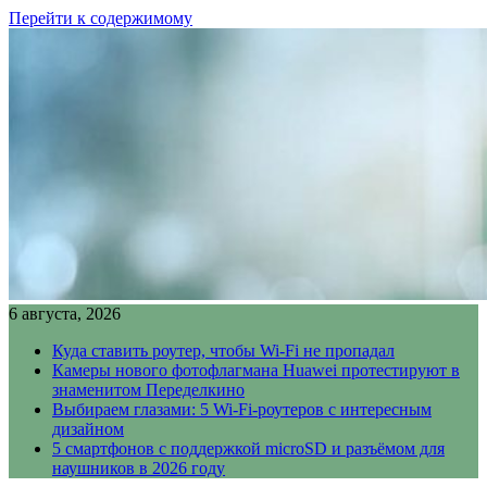
Перейти к содержимому
6 августа, 2026
Куда ставить роутер, чтобы Wi-Fi не пропадал
Камеры нового фотофлагмана Huawei протестируют в
знаменитом Переделкино
Выбираем глазами: 5 Wi-Fi-роутеров с интересным
дизайном
5 смартфонов с поддержкой microSD и разъёмом для
наушников в 2026 году