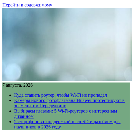
Перейти к содержимому
7 августа, 2026
Куда ставить роутер, чтобы Wi-Fi не пропадал
Камеры нового фотофлагмана Huawei протестируют в
знаменитом Переделкино
Выбираем глазами: 5 Wi-Fi-роутеров с интересным
дизайном
5 смартфонов с поддержкой microSD и разъёмом для
наушников в 2026 году