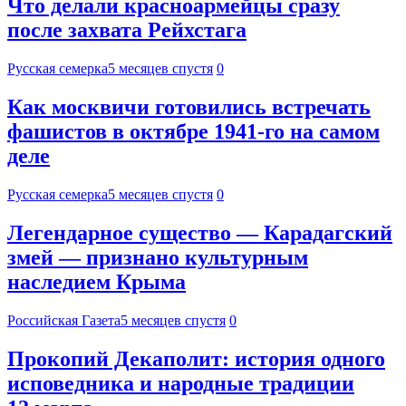
Что делали красноармейцы сразу
после захвата Рейхстага
Русская семерка
5 месяцев спустя
0
Как москвичи готовились встречать
фашистов в октябре 1941-го на самом
деле
Русская семерка
5 месяцев спустя
0
Легендарное существо — Карадагский
змей — признано культурным
наследием Крыма
Российская Газета
5 месяцев спустя
0
Прокопий Декаполит: история одного
исповедника и народные традиции