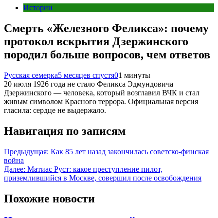
Истории
Смерть «Железного Феликса»: почему
протокол вскрытия Дзержинского
породил больше вопросов, чем ответов
Русская семерка
5 месяцев спустя
0
1 минуты
20 июля 1926 года не стало Феликса Эдмундовича
Дзержинского — человека, который возглавил ВЧК и стал
живым символом Красного террора. Официальная версия
гласила: сердце не выдержало.
Навигация по записям
Предыдущая:
Как 85 лет назад закончилась советско-финская
война
Далее:
Матиас Руст: какое преступление пилот,
приземлившийся в Москве, совершил после освобождения
Похожие новости