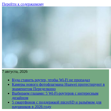
Перейти к содержимому
7 августа, 2026
Куда ставить роутер, чтобы Wi-Fi не пропадал
Камеры нового фотофлагмана Huawei протестируют в
знаменитом Переделкино
Выбираем глазами: 5 Wi-Fi-роутеров с интересным
дизайном
5 смартфонов с поддержкой microSD и разъёмом для
наушников в 2026 году