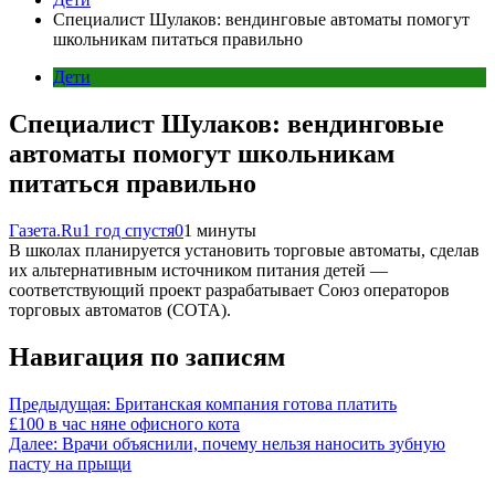
Специалист Шулаков: вендинговые автоматы помогут
школьникам питаться правильно
Дети
Специалист Шулаков: вендинговые
автоматы помогут школьникам
питаться правильно
Газета.Ru
1 год спустя
0
1 минуты
В школах планируется установить торговые автоматы, сделав
их альтернативным источником питания детей —
соответствующий проект разрабатывает Союз операторов
торговых автоматов (СОТА).
Навигация по записям
Предыдущая:
Британская компания готова платить
£100 в час няне офисного кота
Далее:
Врачи объяснили, почему нельзя наносить зубную
пасту на прыщи