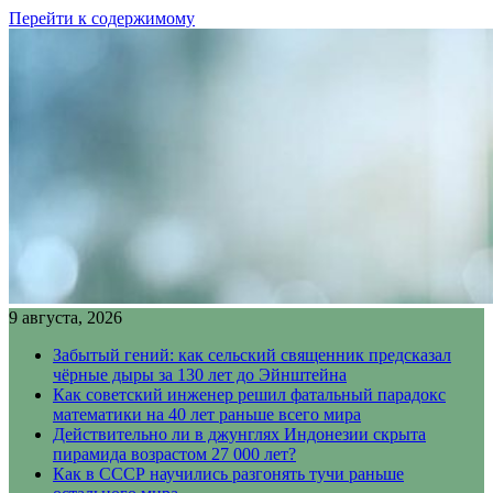
Перейти к содержимому
9 августа, 2026
Забытый гений: как сельский священник предсказал
чёрные дыры за 130 лет до Эйнштейна
Как советский инженер решил фатальный парадокс
математики на 40 лет раньше всего мира
Действительно ли в джунглях Индонезии скрыта
пирамида возрастом 27 000 лет?
Как в СССР научились разгонять тучи раньше