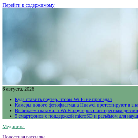
Перейти к содержимому
6 августа, 2026
Куда ставить роутер, чтобы Wi-Fi не пропадал
Камеры нового фотофлагмана Huawei протестируют в зн
Выбираем глазами: 5 Wi-Fi-роутеров с интересным дизай
5 смартфонов с поддержкой microSD и разъёмом для науш
Медицина
Новостная рассылка