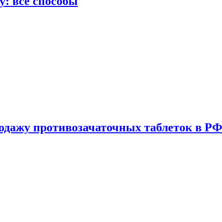
у: все способы
одажу противозачаточных таблеток в РФ