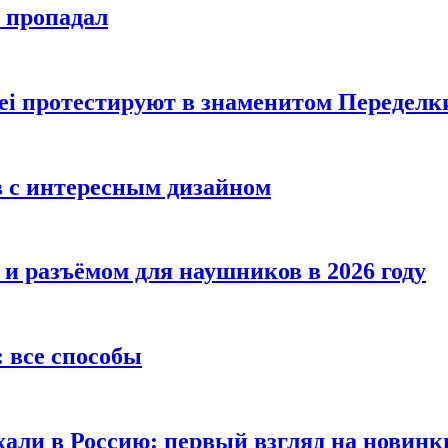
е пропадал
i протестируют в знаменитом Переделк
в с интересным дизайном
 и разъёмом для наушников в 2026 году
 все способы
хали в Россию: первый взгляд на новинк