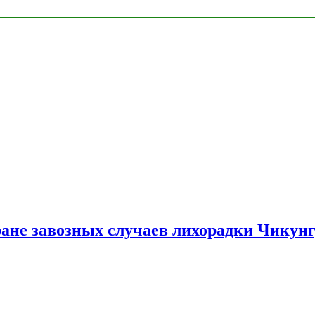
ране завозных случаев лихорадки Чикун