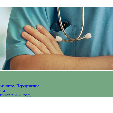
аменитом Переделкино
ном
ников в 2026 году