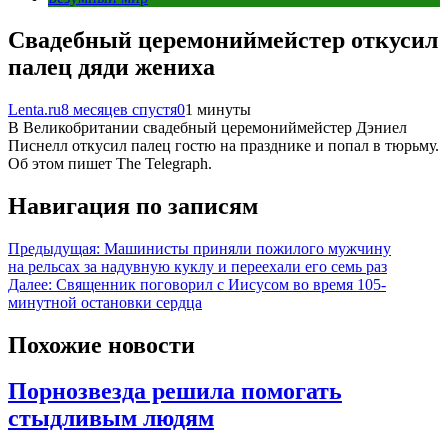
Свадебный церемониймейстер откусил
палец дяди жениха
Lenta.ru
8 месяцев спустя
0
1 минуты
В Великобритании свадебный церемониймейстер Дэниел
Писнелл откусил палец гостю на празднике и попал в тюрьму.
Об этом пишет The Telegraph.
Навигация по записям
Предыдущая:
Машинисты приняли пожилого мужчину
на рельсах за надувную куклу и переехали его семь раз
Далее:
Священник поговорил с Иисусом во время 105-
минутной остановки сердца
Похожие новости
Порнозвезда решила помогать
стыдливым людям