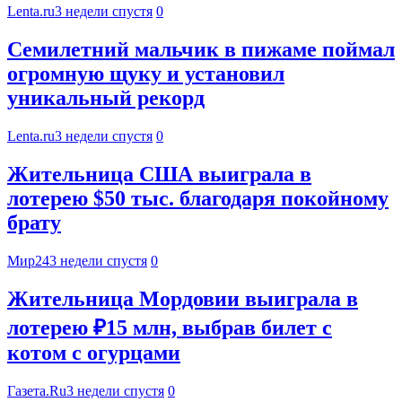
Lenta.ru
3 недели спустя
0
Семилетний мальчик в пижаме поймал
огромную щуку и установил
уникальный рекорд
Lenta.ru
3 недели спустя
0
Жительница США выиграла в
лотерею $50 тыс. благодаря покойному
брату
Мир24
3 недели спустя
0
Жительница Мордовии выиграла в
лотерею ₽15 млн, выбрав билет с
котом с огурцами
Газета.Ru
3 недели спустя
0