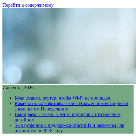
Перейти к содержимому
7 августа, 2026
Куда ставить роутер, чтобы Wi-Fi не пропадал
Камеры нового фотофлагмана Huawei протестируют в
знаменитом Переделкино
Выбираем глазами: 5 Wi-Fi-роутеров с интересным
дизайном
5 смартфонов с поддержкой microSD и разъёмом для
наушников в 2026 году