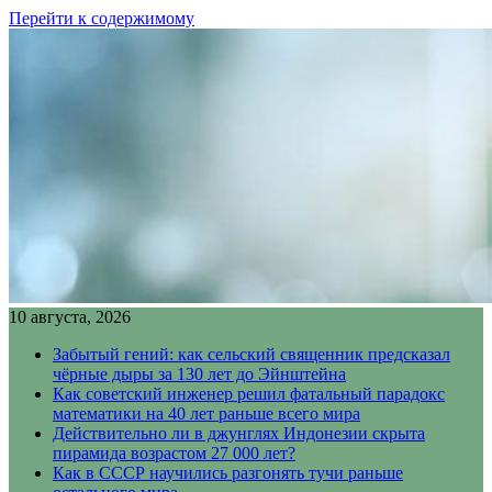
Перейти к содержимому
10 августа, 2026
Забытый гений: как сельский священник предсказал
чёрные дыры за 130 лет до Эйнштейна
Как советский инженер решил фатальный парадокс
математики на 40 лет раньше всего мира
Действительно ли в джунглях Индонезии скрыта
пирамида возрастом 27 000 лет?
Как в СССР научились разгонять тучи раньше