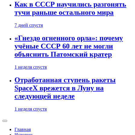
Как в СССР научились разгонять
тучи раньше остального мира
7 дней спустя
«Гнездо огненного орла»: почему
учёные СССР 60 лет не могли
объяснить Патомский кратер
1 неделя спустя
Отработанная ступень ракеты
SpaceX врежется в Луну на
следующей неделе
1 неделя спустя
Главная
Истории