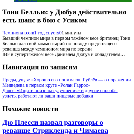
Тони Беллью: у Дюбуа действительно
есть шанс в бою с Усиком
Чемпионат.com
1 год спустя
0
1 минуты
Бывший чемпион мира в первом тяжёлом весе британец Тони
Беллью дал свой комментарий по поводу предстоящего
реванша между чемпионом мира по версии
IBF в супертяжёлом весе Даниэлем Дюбуа и обладателем…
Навигация по записям
Предыдущая:
«Хорошо его понимаю». Рублёв — о поражении
Медведева в первом круге «Ролан Гаррос»
Далее:
«Ищите признаки улучшения» и другие способы
узнать, работают ли ваши пищевые добавки
Похожие новости
Дю Плесси назвал разговоры о
реванше Стрикленда и Чимаева