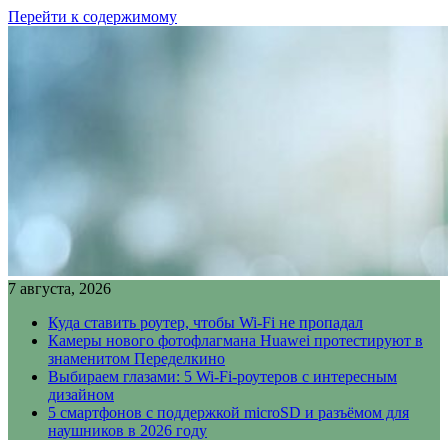
Перейти к содержимому
7 августа, 2026
Куда ставить роутер, чтобы Wi-Fi не пропадал
Камеры нового фотофлагмана Huawei протестируют в
знаменитом Переделкино
Выбираем глазами: 5 Wi-Fi-роутеров с интересным
дизайном
5 смартфонов с поддержкой microSD и разъёмом для
наушников в 2026 году