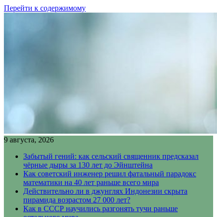
Перейти к содержимому
9 августа, 2026
Забытый гений: как сельский священник предсказал
чёрные дыры за 130 лет до Эйнштейна
Как советский инженер решил фатальный парадокс
математики на 40 лет раньше всего мира
Действительно ли в джунглях Индонезии скрыта
пирамида возрастом 27 000 лет?
Как в СССР научились разгонять тучи раньше