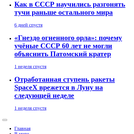
Как в СССР научились разгонять
тучи раньше остального мира
6 дней спустя
«Гнездо огненного орла»: почему
учёные СССР 60 лет не могли
объяснить Патомский кратер
1 неделя спустя
Отработанная ступень ракеты
SpaceX врежется в Луну на
следующей неделе
1 неделя спустя
Главная
В мире