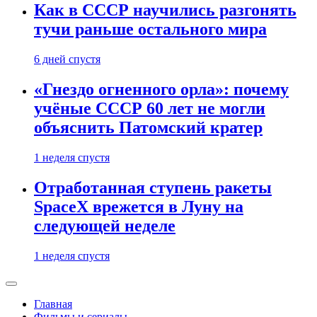
Как в СССР научились разгонять
тучи раньше остального мира
6 дней спустя
«Гнездо огненного орла»: почему
учёные СССР 60 лет не могли
объяснить Патомский кратер
1 неделя спустя
Отработанная ступень ракеты
SpaceX врежется в Луну на
следующей неделе
1 неделя спустя
Главная
Фильмы и сериалы