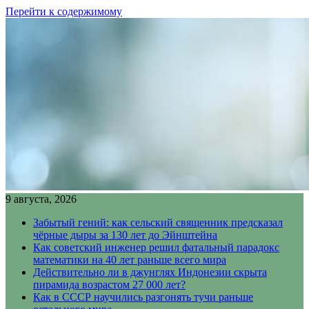
Перейти к содержимому
9 августа, 2026
Забытый гений: как сельский священник предсказал
чёрные дыры за 130 лет до Эйнштейна
Как советский инженер решил фатальный парадокс
математики на 40 лет раньше всего мира
Действительно ли в джунглях Индонезии скрыта
пирамида возрастом 27 000 лет?
Как в СССР научились разгонять тучи раньше