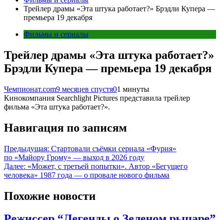
Трейлер драмы «Эта штука работает?» Брэдли Купера —
премьера 19 декабря
Фильмы и сериалы
Трейлер драмы «Эта штука работает?»
Брэдли Купера — премьера 19 декабря
Чемпионат.com
9 месяцев спустя
0
1 минуты
Кинокомпания Searchlight Pictures представила трейлер
фильма «Эта штука работает?».
Навигация по записям
Предыдущая:
Стартовали съёмки сериала «Фурия»
по «Майору Грому» — выход в 2026 году
Далее:
«Может, с третьей попытки». Автор «Бегущего
человека» 1987 года — о провале нового фильма
Похожие новости
Режиссер “Легенды о Зеленом рыцаре”