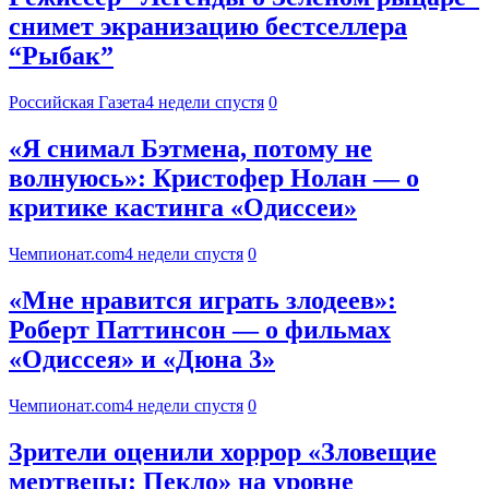
снимет экранизацию бестселлера
“Рыбак”
Российская Газета
4 недели спустя
0
«Я снимал Бэтмена, потому не
волнуюсь»: Кристофер Нолан — о
критике кастинга «Одиссеи»
Чемпионат.com
4 недели спустя
0
«Мне нравится играть злодеев»:
Роберт Паттинсон — о фильмах
«Одиссея» и «Дюна 3»
Чемпионат.com
4 недели спустя
0
Зрители оценили хоррор «Зловещие
мертвецы: Пекло» на уровне