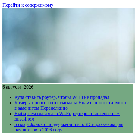
Перейти к содержимому
6 августа, 2026
Куда ставить роутер, чтобы Wi-Fi не пропадал
Камеры нового фотофлагмана Huawei протестируют в
знаменитом Переделкино
Выбираем глазами: 5 Wi-Fi-роутеров с интересным
дизайном
5 смартфонов с поддержкой microSD и разъёмом для
наушников в 2026 году