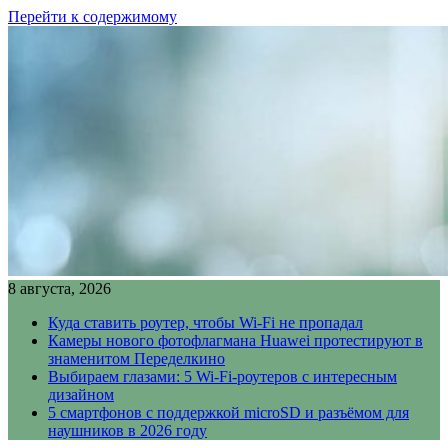
Перейти к содержимому
8 августа, 2026
Куда ставить роутер, чтобы Wi-Fi не пропадал
Камеры нового фотофлагмана Huawei протестируют в
знаменитом Переделкино
Выбираем глазами: 5 Wi-Fi-роутеров с интересным
дизайном
5 смартфонов с поддержкой microSD и разъёмом для
наушников в 2026 году