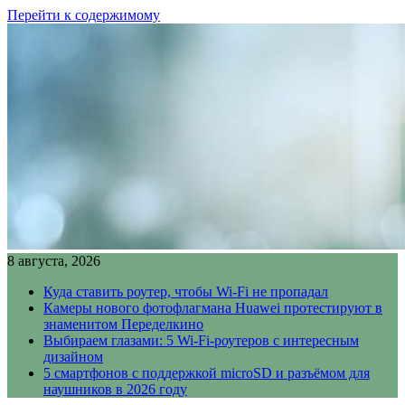
Перейти к содержимому
8 августа, 2026
Куда ставить роутер, чтобы Wi-Fi не пропадал
Камеры нового фотофлагмана Huawei протестируют в
знаменитом Переделкино
Выбираем глазами: 5 Wi-Fi-роутеров с интересным
дизайном
5 смартфонов с поддержкой microSD и разъёмом для
наушников в 2026 году