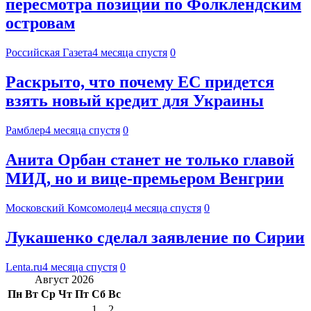
пересмотра позиции по Фолклендским
островам
Российская Газета
4 месяца спустя
0
Раскрыто, что почему ЕС придется
взять новый кредит для Украины
Рамблер
4 месяца спустя
0
Анита Орбан станет не только главой
МИД, но и вице-премьером Венгрии
Московский Комсомолец
4 месяца спустя
0
Лукашенко сделал заявление по Сирии
Lenta.ru
4 месяца спустя
0
Август 2026
Пн
Вт
Ср
Чт
Пт
Сб
Вс
1
2