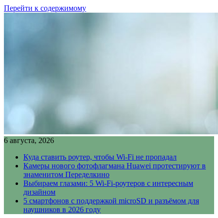
Перейти к содержимому
6 августа, 2026
Куда ставить роутер, чтобы Wi-Fi не пропадал
Камеры нового фотофлагмана Huawei протестируют в
знаменитом Переделкино
Выбираем глазами: 5 Wi-Fi-роутеров с интересным
дизайном
5 смартфонов с поддержкой microSD и разъёмом для
наушников в 2026 году