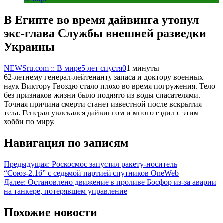
В Египте во время дайвинга утонул
экс-глава Службы внешней разведки
Украины
NEWSru.com :: В мире
5 лет спустя
0
1 минуты
62-летнему генерал-лейтенанту запаса и доктору военных
наук Виктору Гвоздю стало плохо во время погружения. Тело
без признаков жизни было поднято из воды спасателями.
Точная причина смерти станет известной после вскрытия
тела. Генерал увлекался дайвингом и много ездил с этим
хобби по миру.
Навигация по записям
Предыдущая:
Роскосмос запустил ракету-носитель
“Союз-2.1б” с седьмой партией спутников OneWeb
Далее:
Остановлено движение в проливе Босфор из-за аварии
на танкере, потерявшем управление
Похожие новости