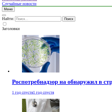
Случайные новости
Меню
Найти:
Заголовки
Роспотребнадзор на обнаружил в ст
1 год спустя
1 год спустя