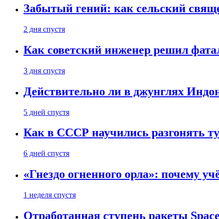
Забытый гений: как сельский свящ
2 дня спустя
Как советский инженер решил фатал
3 дня спустя
Действительно ли в джунглях Индон
5 дней спустя
Как в СССР научились разгонять т
6 дней спустя
«Гнездо огненного орла»: почему у
1 неделя спустя
Отработанная ступень ракеты Space