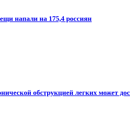
лещи напали на 175,4 россиян
онической обструкцией легких может дос