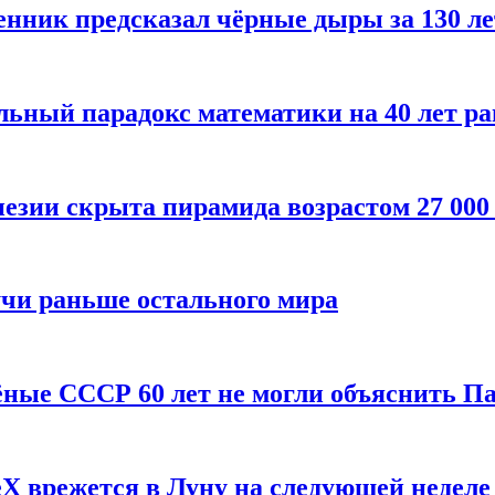
енник предсказал чёрные дыры за 130 л
ьный парадокс математики на 40 лет ра
езии скрыта пирамида возрастом 27 000
учи раньше остального мира
чёные СССР 60 лет не могли объяснить П
X врежется в Луну на следующей неделе