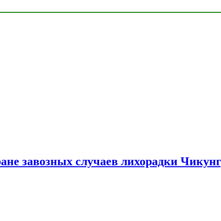
ране завозных случаев лихорадки Чикун