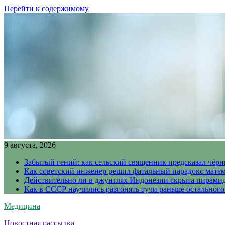
Перейти к содержимому
9 августа, 2026
Забытый гений: как сельский священник предсказал чёрн
Как советский инженер решил фатальный парадокс матема
Действительно ли в джунглях Индонезии скрыта пирамида
Как в СССР научились разгонять тучи раньше остального
Медицина
Новостная рассылка