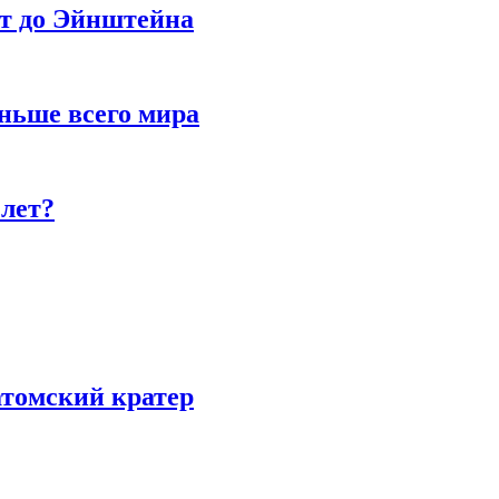
ет до Эйнштейна
ньше всего мира
 лет?
атомский кратер