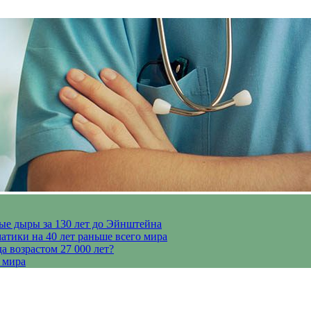
ые дыры за 130 лет до Эйнштейна
тики на 40 лет раньше всего мира
 возрастом 27 000 лет?
 мира