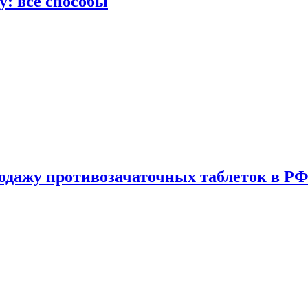
у: все способы
одажу противозачаточных таблеток в РФ