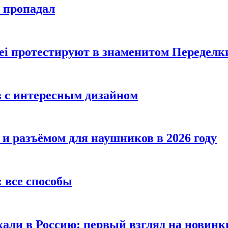
е пропадал
i протестируют в знаменитом Переделк
в с интересным дизайном
 и разъёмом для наушников в 2026 году
 все способы
хали в Россию: первый взгляд на новинк