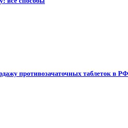
у: все способы
одажу противозачаточных таблеток в РФ