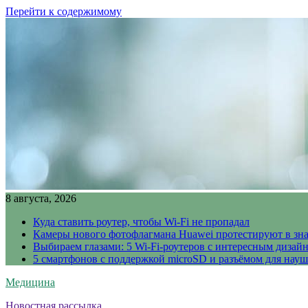
Перейти к содержимому
8 августа, 2026
Куда ставить роутер, чтобы Wi-Fi не пропадал
Камеры нового фотофлагмана Huawei протестируют в зн
Выбираем глазами: 5 Wi-Fi-роутеров с интересным дизай
5 смартфонов с поддержкой microSD и разъёмом для науш
Медицина
Новостная рассылка