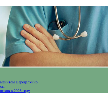
аменитом Переделкино
ном
ников в 2026 году