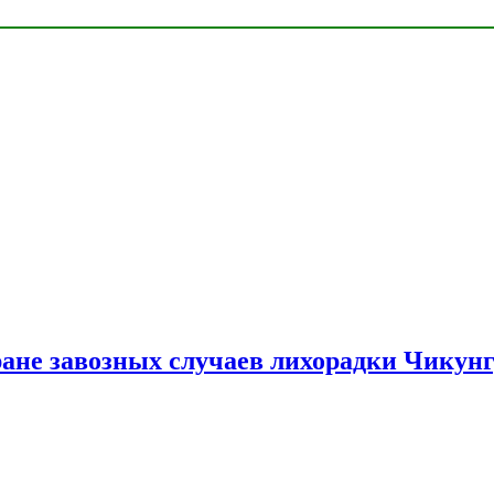
ране завозных случаев лихорадки Чикун