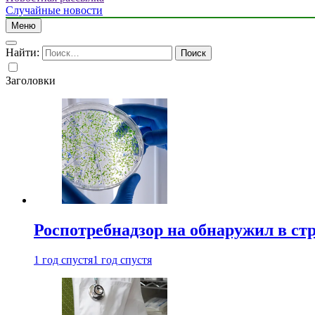
Случайные новости
Меню
Найти:
Заголовки
Роспотребнадзор на обнаружил в ст
1 год спустя
1 год спустя