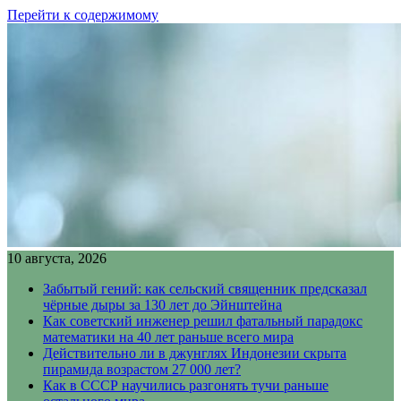
Перейти к содержимому
10 августа, 2026
Забытый гений: как сельский священник предсказал
чёрные дыры за 130 лет до Эйнштейна
Как советский инженер решил фатальный парадокс
математики на 40 лет раньше всего мира
Действительно ли в джунглях Индонезии скрыта
пирамида возрастом 27 000 лет?
Как в СССР научились разгонять тучи раньше