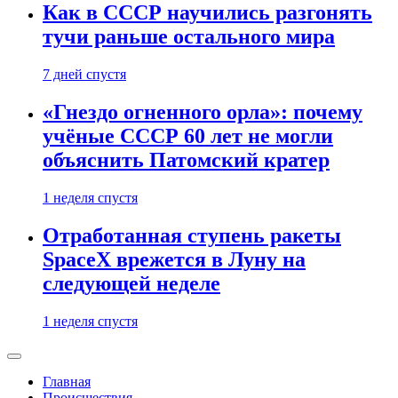
Как в СССР научились разгонять
тучи раньше остального мира
7 дней спустя
«Гнездо огненного орла»: почему
учёные СССР 60 лет не могли
объяснить Патомский кратер
1 неделя спустя
Отработанная ступень ракеты
SpaceX врежется в Луну на
следующей неделе
1 неделя спустя
Главная
Происшествия