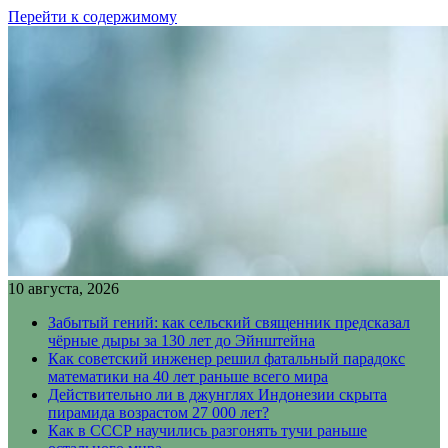
Перейти к содержимому
10 августа, 2026
Забытый гений: как сельский священник предсказал
чёрные дыры за 130 лет до Эйнштейна
Как советский инженер решил фатальный парадокс
математики на 40 лет раньше всего мира
Действительно ли в джунглях Индонезии скрыта
пирамида возрастом 27 000 лет?
Как в СССР научились разгонять тучи раньше