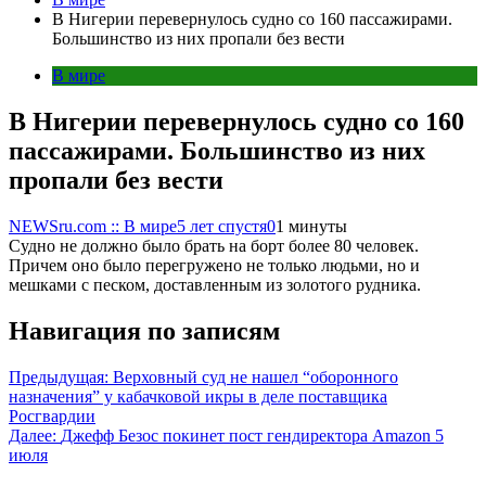
В Нигерии перевернулось судно со 160 пассажирами.
Большинство из них пропали без вести
В мире
В Нигерии перевернулось судно со 160
пассажирами. Большинство из них
пропали без вести
NEWSru.com :: В мире
5 лет спустя
0
1 минуты
Судно не должно было брать на борт более 80 человек.
Причем оно было перегружено не только людьми, но и
мешками с песком, доставленным из золотого рудника.
Навигация по записям
Предыдущая:
Верховный суд не нашел “оборонного
назначения” у кабачковой икры в деле поставщика
Росгвардии
Далее:
Джефф Безос покинет пост гендиректора Amazon 5
июля