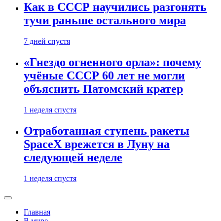
Как в СССР научились разгонять
тучи раньше остального мира
7 дней спустя
«Гнездо огненного орла»: почему
учёные СССР 60 лет не могли
объяснить Патомский кратер
1 неделя спустя
Отработанная ступень ракеты
SpaceX врежется в Луну на
следующей неделе
1 неделя спустя
Главная
В мире