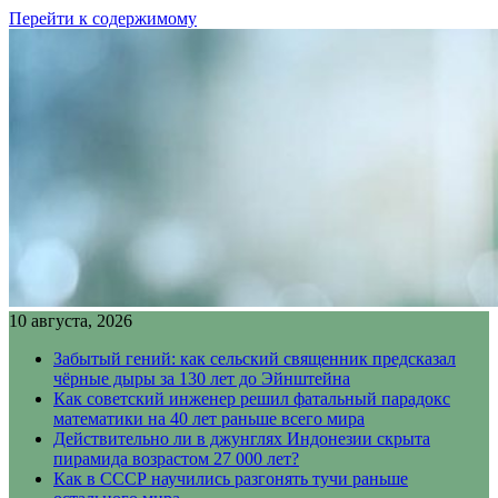
Перейти к содержимому
10 августа, 2026
Забытый гений: как сельский священник предсказал
чёрные дыры за 130 лет до Эйнштейна
Как советский инженер решил фатальный парадокс
математики на 40 лет раньше всего мира
Действительно ли в джунглях Индонезии скрыта
пирамида возрастом 27 000 лет?
Как в СССР научились разгонять тучи раньше