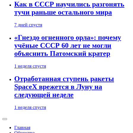
Как в СССР научились разгонять
тучи раньше остального мира
7 дней спустя
«Гнездо огненного орла»: почему
учёные СССР 60 лет не могли
объяснить Патомский кратер
1 неделя спустя
Отработанная ступень ракеты
SpaceX врежется в Луну на
следующей неделе
1 неделя спустя
Главная
Общество