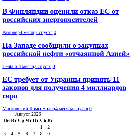
В Финляндии оценили отказ ЕС от
российских энергоносителей
Рамблер
4 месяца спустя
0
На Западе сообщили о закупках
российской нефти «отчаянной Азией»
Lenta.ru
4 месяца спустя
0
ЕС требует от Украины принять 11
законов для получения 4 миллиардов
евро
Московский Комсомолец
4 месяца спустя
0
Август 2026
Пн
Вт
Ср
Чт
Пт
Сб
Вс
1
2
3
4
5
6
7
8
9