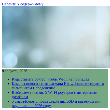
Перейти к содержимому
8 августа, 2026
Куда ставить роутер, чтобы Wi-Fi не пропадал
Камеры нового фотофлагмана Huawei протестируют в
знаменитом Переделкино
Выбираем глазами: 5 Wi-Fi-роутеров с интересным
дизайном
5 смартфонов с поддержкой microSD и разъёмом для
наушников в 2026 году