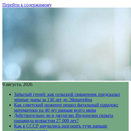
Перейти к содержимому
9 августа, 2026
Забытый гений: как сельский священник предсказал
чёрные дыры за 130 лет до Эйнштейна
Как советский инженер решил фатальный парадокс
математики на 40 лет раньше всего мира
Действительно ли в джунглях Индонезии скрыта
пирамида возрастом 27 000 лет?
Как в СССР научились разгонять тучи раньше