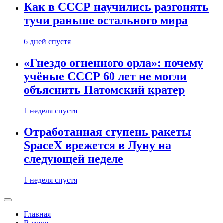
Как в СССР научились разгонять
тучи раньше остального мира
6 дней спустя
«Гнездо огненного орла»: почему
учёные СССР 60 лет не могли
объяснить Патомский кратер
1 неделя спустя
Отработанная ступень ракеты
SpaceX врежется в Луну на
следующей неделе
1 неделя спустя
Главная
В мире