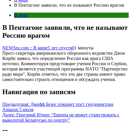
В Пентагоне заявили, что не называют Россию врагом
В мире
В Пентагоне заявили, что не называют
Россию врагом
NEWSru.com :: В мире
5 лет спустя
0
1 минуты
Пресс-секретарь американского оборонного ведомства Джон
Кирби заявил, что определение России как врага США
неточно. Комментируя предстоящие учения России и Сербии,
которая является участницей программы НАТО "Партнерство
ради мира", Кирби отметил, что эти две страны имеют право
самостоятельно строить отношения и обсуждать учения.
Навигация по записям
Предыдущая:
Джефф Безос покинет пост гендиректора
Amazon 5 июля
Далее:
Григорий Юдин: “Европа не может существовать с
выколотой Беларусью по центру”