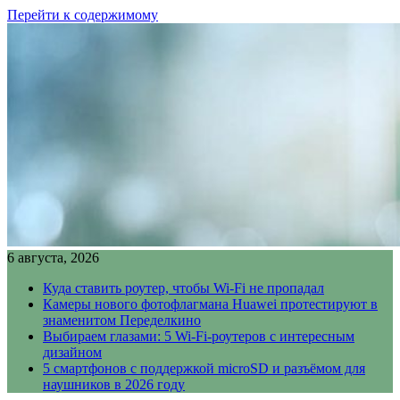
Перейти к содержимому
6 августа, 2026
Куда ставить роутер, чтобы Wi-Fi не пропадал
Камеры нового фотофлагмана Huawei протестируют в
знаменитом Переделкино
Выбираем глазами: 5 Wi-Fi-роутеров с интересным
дизайном
5 смартфонов с поддержкой microSD и разъёмом для
наушников в 2026 году