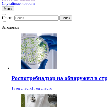
Случайные новости
Меню
Найти:
Заголовки
Роспотребнадзор на обнаружил в ст
1 год спустя
1 год спустя