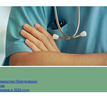
аменитом Переделкино
ном
ников в 2026 году