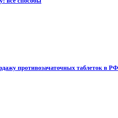
у: все способы
одажу противозачаточных таблеток в РФ