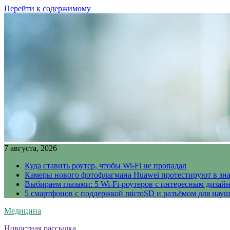
Перейти к содержимому
7 августа, 2026
Куда ставить роутер, чтобы Wi-Fi не пропадал
Камеры нового фотофлагмана Huawei протестируют в зн
Выбираем глазами: 5 Wi-Fi-роутеров с интересным дизай
5 смартфонов с поддержкой microSD и разъёмом для науш
Медицина
Новостная рассылка