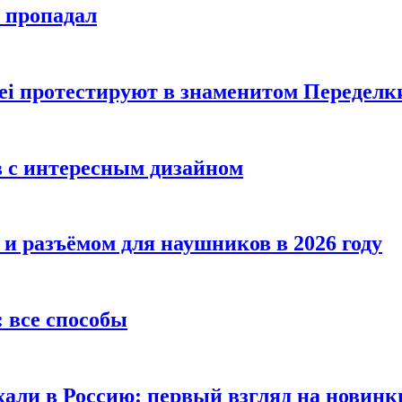
е пропадал
i протестируют в знаменитом Переделк
в с интересным дизайном
 и разъёмом для наушников в 2026 году
 все способы
хали в Россию: первый взгляд на новинк