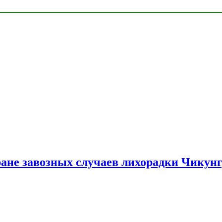
ране завозных случаев лихорадки Чикун